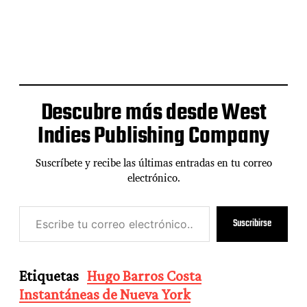
Descubre más desde West
Indies Publishing Company
Suscríbete y recibe las últimas entradas en tu correo
electrónico.
E
Suscribirse
s
c
r
i
Etiquetas
Hugo Barros Costa
b
Instantáneas de Nueva York
e