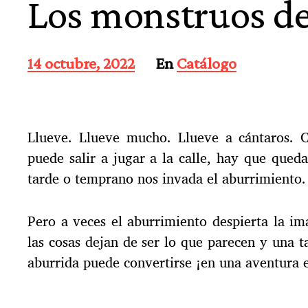
Los monstruos de 
F
14 octubre, 2022
En
Catálogo
e
c
h
a
Llueve. Llueve mucho. Llueve a cántaros. 
d
e
puede salir a jugar a la calle, hay que queda
l
tarde o temprano nos invada el aburrimiento.
a
e
n
Pero a veces el aburrimiento despierta la im
t
las cosas dejan de ser lo que parecen y una 
r
a
aburrida puede convertirse ¡en una aventura 
d
a