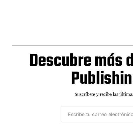
Descubre más d
Publishi
Suscríbete y recibe las última
E
s
c
r