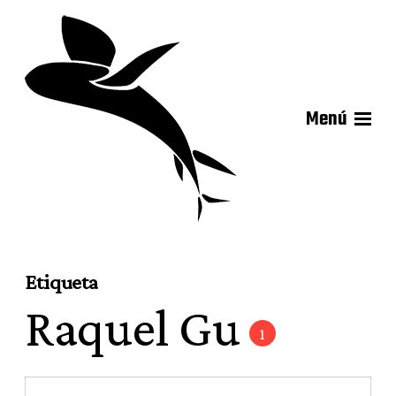
Menú
Etiqueta
Raquel Gu
1