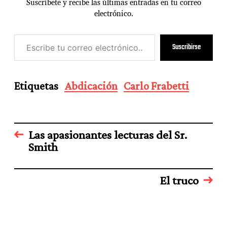
Suscríbete y recibe las últimas entradas en tu correo
electrónico.
E
Suscribirse
s
c
r
i
Etiquetas
Abdicación
Carlo Frabetti
b
e
t
u
c
Las apasionantes lecturas del Sr.
o
Smith
r
r
e
El truco
o
e
l
e