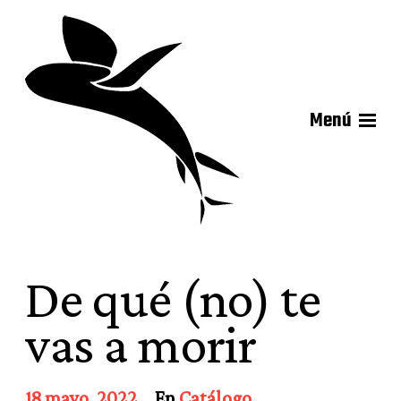
Menú
De qué (no) te
vas a morir
F
18 mayo, 2022
En
Catálogo