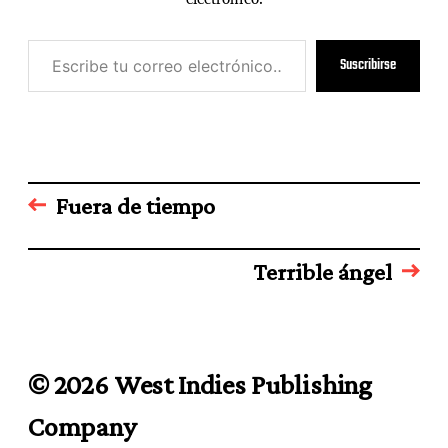
E
Suscribirse
s
c
r
i
b
e
t
Fuera de tiempo
u
c
o
Terrible ángel
r
r
e
o
e
© 2026 West Indies Publishing
l
e
Company
c