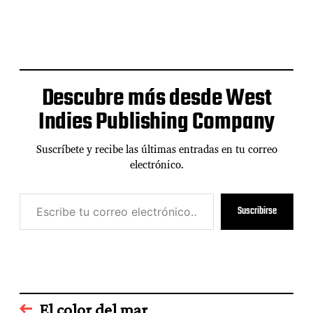
Descubre más desde West
Indies Publishing Company
Suscríbete y recibe las últimas entradas en tu correo
electrónico.
E
Suscribirse
s
c
r
i
b
e
t
El color del mar