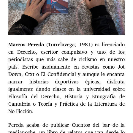
n
t
r
a
d
a
Marcos Pereda
(Torrelavega, 1981) es licenciado
en Derecho, escritor compulsivo y uno de los
periodistas que más sabe de ciclismo en nuestro
país. Escribe asiduamente en revistas como Jot
Down, Ctxt o El Confidencial y aunque le encanta
narrar historias deportivas épicas, disfruta
igualmente dando clases en la universidad sobre
Filosofía del Derecho, Historia y Etnografía de
Cantabria o Teoría y Práctica de la Literatura de
No Ficción.
Pereda acaba de publicar Cuentos del bar de la
medianoche, un libro de relatos que van desde lo