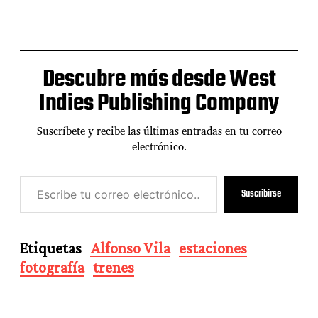
Descubre más desde West
Indies Publishing Company
Suscríbete y recibe las últimas entradas en tu correo
electrónico.
E
Suscribirse
s
c
r
i
Etiquetas
Alfonso Vila
estaciones
b
fotografía
trenes
e
t
u
c