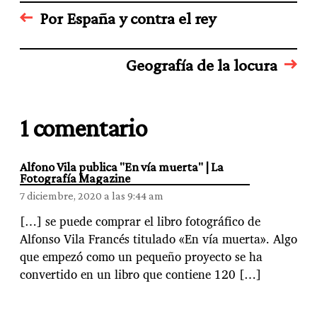
o
Por España y contra el rey
r
r
e
Geografía de la locura
o
e
l
e
1 comentario
c
t
r
Alfono Vila publica "En vía muerta" | La
ó
Fotografía Magazine
n
7 diciembre, 2020 a las 9:44 am
i
[…] se puede comprar el libro fotográfico de
c
o
Alfonso Vila Francés titulado «En vía muerta». Algo
…
que empezó como un pequeño proyecto se ha
convertido en un libro que contiene 120 […]